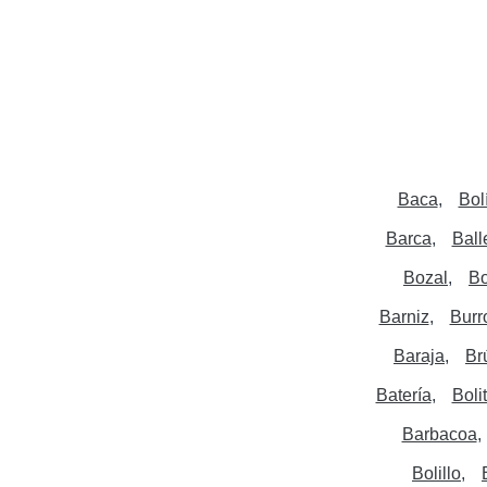
Baca
Bol
Barca
Ball
Bozal
B
Barniz
Burr
Baraja
Br
Batería
Boli
Barbacoa
Bolillo