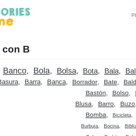
P
 con B
Banco
Bola
Bolsa
Bota
Bala
Ba
Basura
Barra
Banca
Borrador
Bate
Bal
Bastón
Bolso
Blusa
Barro
Buzo
Bomba
Bicicleta
Burbuja
Bocina
Bibli