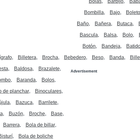
Bolas
Barbijo
Bab
Bombilla
Bajo
Bolet
Baño
Bañera
Butaca
Bascula
Balsa
Bolo
Botón
Bandeja
Batid
ígrafo
Billetera
Brocha
Bebedero
Beso
Banda
Bille
esta
Baldosa
Brazalete
Advertisement
ombo
Baranda
Bolos
o de planchar
Binoculares
újula
Bazuca
Barrilete
ta
Buzón
Broche
Base
Barrera
Bola de billar
Bisturí
Bola de boliche