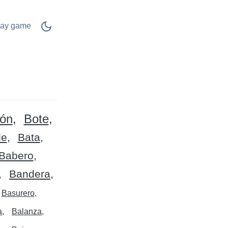
lay game
lón
Bote
de
Bata
Babero
Bandera
Basurero
a
Balanza