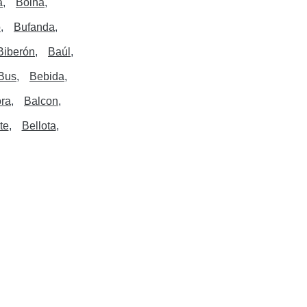
a
Boina
o
Bufanda
Biberón
Baúl
Bus
Bebida
ora
Balcon
te
Bellota