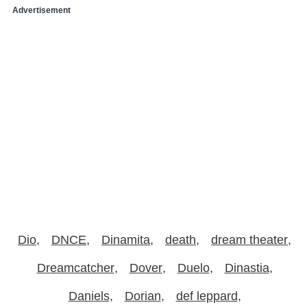
Advertisement
Dio
DNCE
Dinamita
death
dream theater
Dreamcatcher
Dover
Duelo
Dinastia
Daniels
Dorian
def leppard