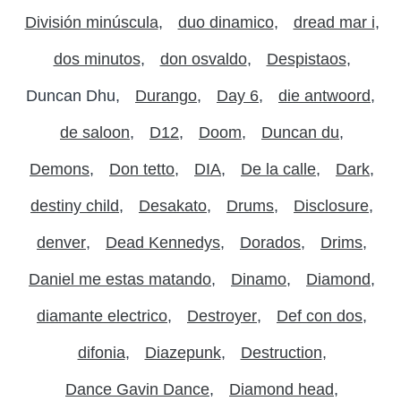
División minúscula
duo dinamico
dread mar i
dos minutos
don osvaldo
Despistaos
Duncan Dhu
Durango
Day 6
die antwoord
de saloon
D12
Doom
Duncan du
Demons
Don tetto
DIA
De la calle
Dark
destiny child
Desakato
Drums
Disclosure
denver
Dead Kennedys
Dorados
Drims
Daniel me estas matando
Dinamo
Diamond
diamante electrico
Destroyer
Def con dos
difonia
Diazepunk
Destruction
Dance Gavin Dance
Diamond head