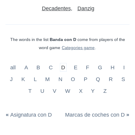
Decadentes
Danzig
The words in the list
Banda con D
come from players of the
word game
Categories game
.
all
A
B
C
D
E
F
G
H
I
J
K
L
M
N
O
P
Q
R
S
T
U
V
W
X
Y
Z
«
Asignatura con D
Marcas de coches con D
»