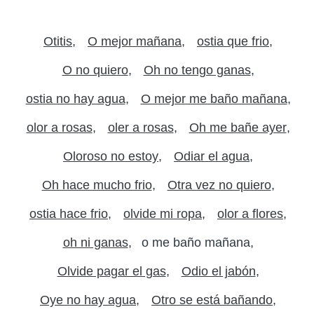
Otitis
O mejor mañana
ostia que frio
O no quiero
Oh no tengo ganas
ostia no hay agua
O mejor me baño mañana
olor a rosas
oler a rosas
Oh me bañe ayer
Oloroso no estoy
Odiar el agua
Oh hace mucho frio
Otra vez no quiero
ostia hace frio
olvide mi ropa
olor a flores
oh ni ganas
o me baño mañana
Olvide pagar el gas
Odio el jabón
Oye no hay agua
Otro se está bañando