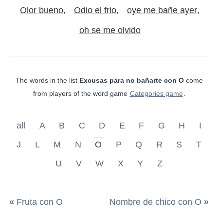
Olor bueno
Odio el frio
oye me bañe ayer
oh se me olvido
The words in the list
Excusas para no bañarte con O
come
from players of the word game
Categories game
.
all
A
B
C
D
E
F
G
H
I
J
L
M
N
O
P
Q
R
S
T
U
V
W
X
Y
Z
«
Fruta con O
Nombre de chico con O
»