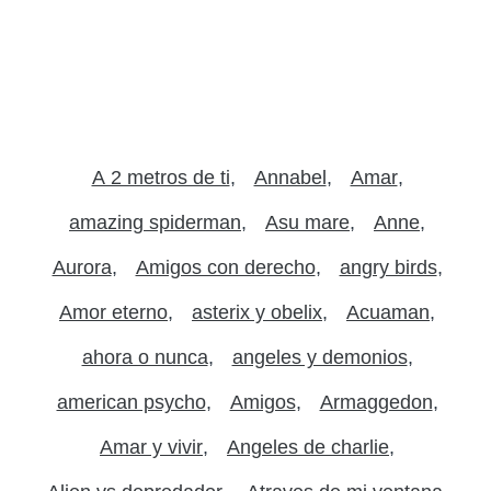
A 2 metros de ti
Annabel
Amar
amazing spiderman
Asu mare
Anne
Aurora
Amigos con derecho
angry birds
Amor eterno
asterix y obelix
Acuaman
ahora o nunca
angeles y demonios
american psycho
Amigos
Armaggedon
Amar y vivir
Angeles de charlie