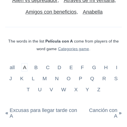
Alien vs depredador
Atraves de mi ventana
Amigos con beneficios
Anabella
The words in the list
Película con A
come from players of the
word game
Categories game
.
all
A
B
C
D
E
F
G
H
I
J
K
L
M
N
O
P
Q
R
S
T
U
V
W
X
Y
Z
Excusas para llegar tarde con
Canción con
«
»
A
A