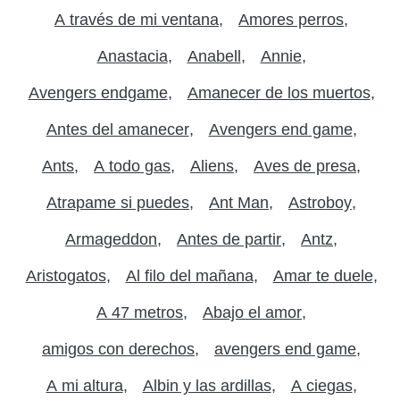
A través de mi ventana
Amores perros
Anastacia
Anabell
Annie
Avengers endgame
Amanecer de los muertos
Antes del amanecer
Avengers end game
Ants
A todo gas
Aliens
Aves de presa
Atrapame si puedes
Ant Man
Astroboy
Armageddon
Antes de partir
Antz
Aristogatos
Al filo del mañana
Amar te duele
A 47 metros
Abajo el amor
amigos con derechos
avengers end game
A mi altura
Albin y las ardillas
A ciegas