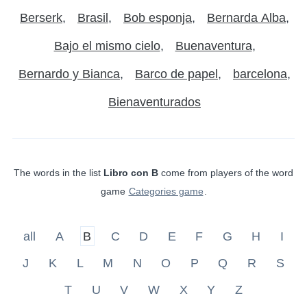
Berserk
Brasil
Bob esponja
Bernarda Alba
Bajo el mismo cielo
Buenaventura
Bernardo y Bianca
Barco de papel
barcelona
Bienaventurados
The words in the list
Libro con B
come from players of the word
game
Categories game
.
all
A
B
C
D
E
F
G
H
I
J
K
L
M
N
O
P
Q
R
S
T
U
V
W
X
Y
Z