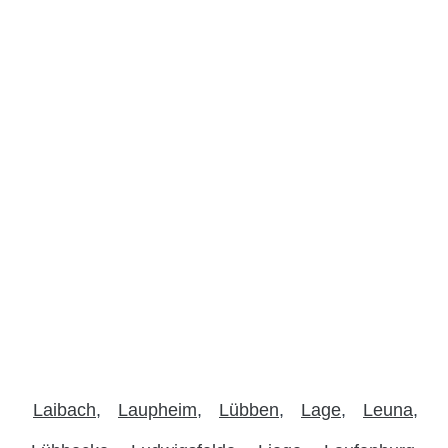
Laibach
Laupheim
Lübben
Lage
Leuna