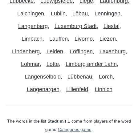
Lübbecke
Ludwigsfelde
Liege
Laufenburg
Laichingen
Lublin
Löbau
Lenningen
Langenberg
Luxemburg Stadt
Liestal
Limbach
Lauffen
Livorno
Liezen
Lindenberg
Leiden
Löffingen
Laxenburg
Lohmar
Lotte
Limburg an der Lahn
Langenselbold
Lübbenau
Lorch
Langenargen
Lilienfeld
Linnich
The words in the list
Stadt mit L
come from players of the word
game
Categories game
.