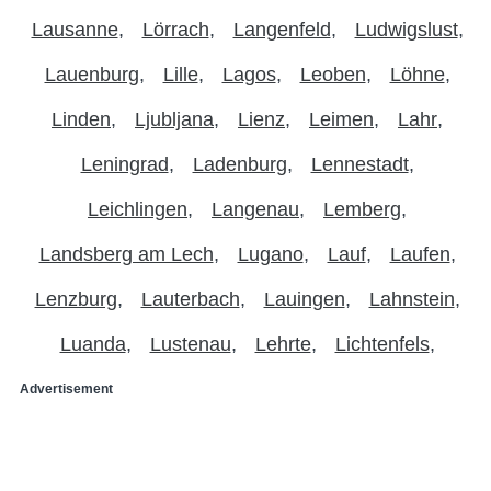
Lausanne
Lörrach
Langenfeld
Ludwigslust
Lauenburg
Lille
Lagos
Leoben
Löhne
Linden
Ljubljana
Lienz
Leimen
Lahr
Leningrad
Ladenburg
Lennestadt
Leichlingen
Langenau
Lemberg
Landsberg am Lech
Lugano
Lauf
Laufen
Lenzburg
Lauterbach
Lauingen
Lahnstein
Luanda
Lustenau
Lehrte
Lichtenfels
Advertisement