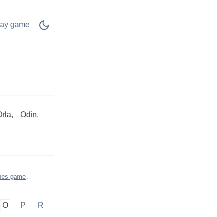
lay game
Orla
Odin
ries game
.
O
P
R