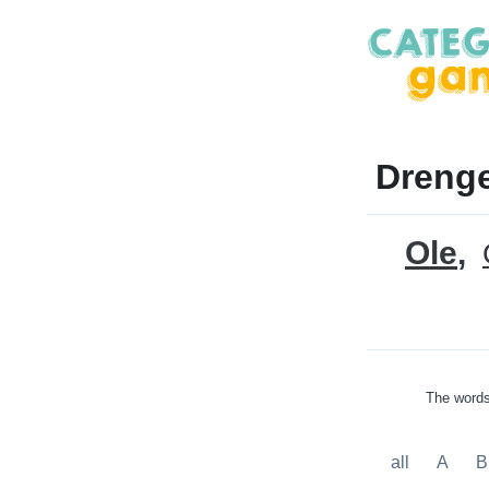
Dreng
Ole
The words 
all
A
B