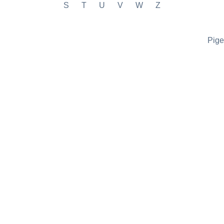
S
T
U
V
W
Z
Pig