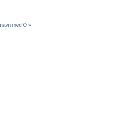
enavn med O
»