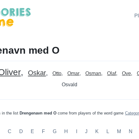
P
enavn med O
Oliver
Oskar
Otto
Omar
Osman
Olaf
Ove
Osvald
in the list
Drengenavn med O
come from players of the word game
Catego
C
D
E
F
G
H
I
J
K
L
M
N