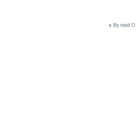
«
By med O