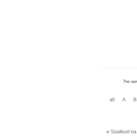
The wor
all
A
B
«
Sladkost na