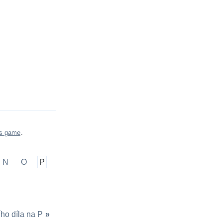
es game
.
N
O
P
ího díla na P
»