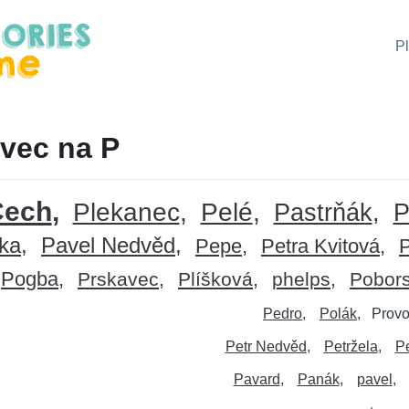
P
vec na P
Čech
Plekanec
Pelé
Pastrňák
P
ka
Pavel Nedvěd
Pepe
Petra Kvitová
Pogba
Prskavec
Plíšková
phelps
Pobor
Pedro
Polák
Prov
Petr Nedvěd
Petržela
Pe
Pavard
Panák
pavel