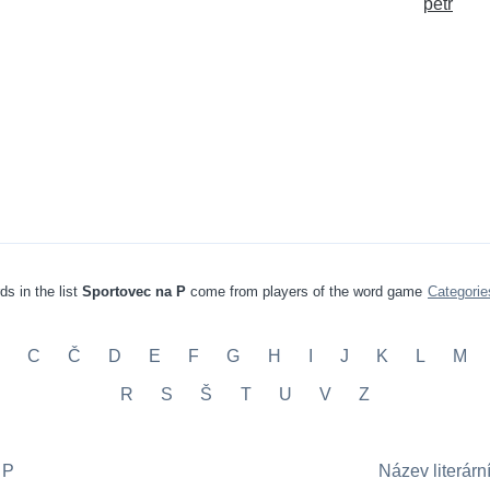
petr
ds in the list
Sportovec na P
come from players of the word game
Categori
C
Č
D
E
F
G
H
I
J
K
L
M
R
S
Š
T
U
V
Z
 P
Název literárn