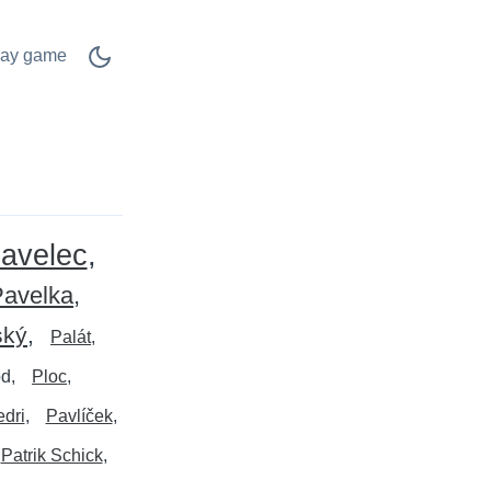
lay game
avelec
Pavelka
ský
Palát
od
Ploc
dri
Pavlíček
Patrik Schick