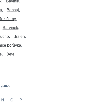
k
Bavlník
a
Bonsaj
Bez černý
Barvínek
 ucho
Brslen
nice borůvka
e
Betel
s game
.
N
O
P