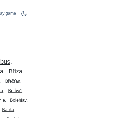
lay game
bus
ka
Bříza
e
Břečťan
ka
Borůvčí
nie
Bolehlav
Babka