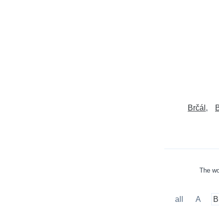
Brčál
B
The wo
all
A
B