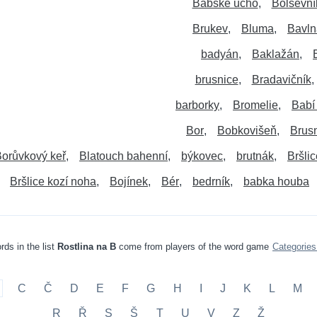
Babské ucho
Bolševní
Brukev
Bluma
Bavln
badyán
Baklažán
brusnice
Bradavičník
barborky
Bromelie
Babí
Bor
Bobkovišeň
Brus
orůvkový keř
Blatouch bahenní
býkovec
brutnák
Bršlic
Bršlice kozí noha
Bojínek
Bér
bedrník
babka houba
rds in the list
Rostlina na B
come from players of the word game
Categorie
C
Č
D
E
F
G
H
I
J
K
L
M
R
Ř
S
Š
T
U
V
Z
Ž