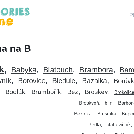
P
na na B
k
Babyka
Blatouch
Brambora
Bam
vník
Borovice
Bledule
Bazalka
Borův
Bodlák
Brambořík
Bez
Broskev
Brokolic
Broskvoň
blín
Barbor
Bezinka
Brusinka
Bego
Bedla
blahovičník