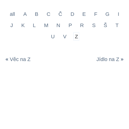
all
A
B
C
Č
D
E
F
G
I
J
K
L
M
N
P
R
S
Š
T
U
V
Z
«
Věc na Z
Jídlo na Z
»