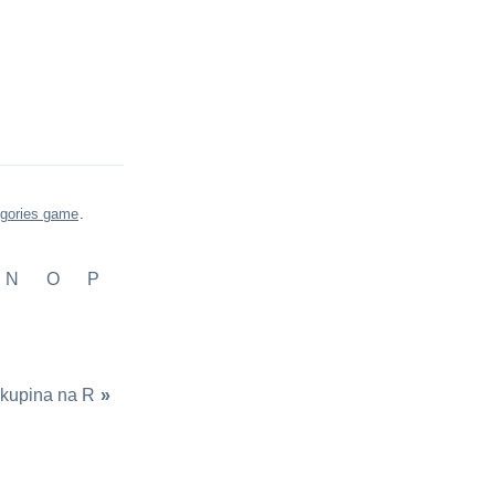
gories game
.
N
O
P
kupina na R
»