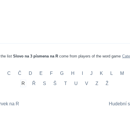
the list
Slovo na 3 písmena na R
come from players of the word game
Cate
C
Č
D
E
F
G
H
I
J
K
L
M
R
Ř
S
Š
T
U
V
Z
Ž
rvek na R
Hudební s