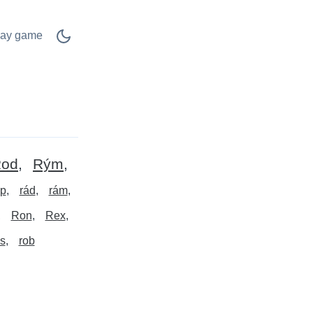
lay game
od
Rým
p
rád
rám
Ron
Rex
as
rob