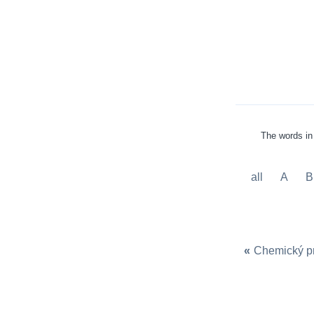
The words in 
all
A
B
«
Chemický p