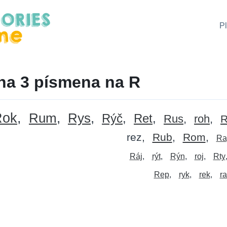
P
na 3 písmena na R
Rok
Rum
Rys
Rýč
Ret
Rus
roh
R
rez
Rub
Rom
Ra
Ráj
rýt
Rýn
roj
Rty
Rep
ryk
rek
r