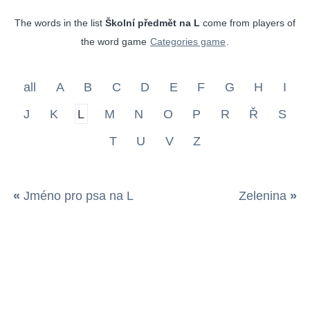
The words in the list
Školní předmět na L
come from players of
the word game
Categories game
.
all
A
B
C
D
E
F
G
H
I
J
K
L
M
N
O
P
R
Ř
S
T
U
V
Z
«
Jméno pro psa na L
Zelenina
»