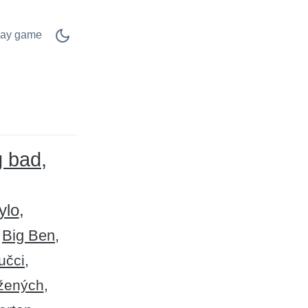
lay game
g bad
ylo
Big Ben
učci
ožených