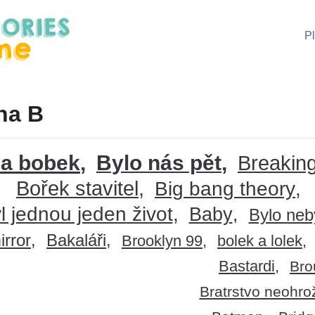
P
 na B
 a bobek
Bylo nás pět
Breakin
Bořek stavitel
Big bang theory
l jednou jeden život
Baby
Bylo neb
irror
Bakaláři
Brooklyn 99
bolek a lolek
Bastardi
Bro
Bratrstvo neohr