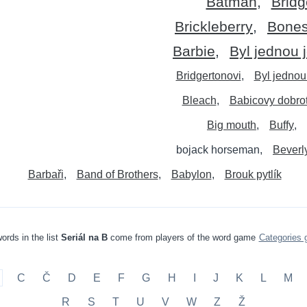
Batman
Bridg
Brickleberry
Bone
Barbie
Byl jednou
Bridgertonovi
Byl jednou
Bleach
Babicovy dobro
Big mouth
Buffy
bojack horseman
Beverl
Barbaři
Band of Brothers
Babylon
Brouk pytlík
ords in the list
Seriál na B
come from players of the word game
Categories
C
Č
D
E
F
G
H
I
J
K
L
M
R
S
T
U
V
W
Z
Ž