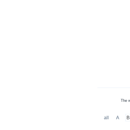
The w
all
A
B