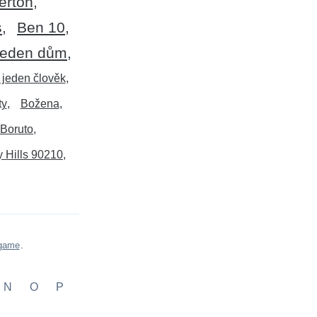
erton
s
Ben 10
 jeden dům
 jeden člověk
ty
Božena
Boruto
y Hills 90210
 game
.
N
O
P