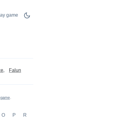
lay game
ce
Falun
s game
.
O
P
R