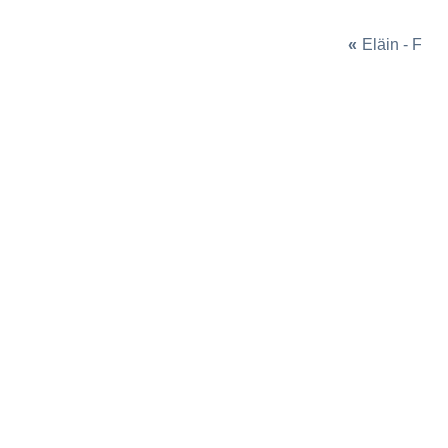
«
Eläin - F