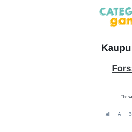
Kaupun
Fors
The wo
all
A
B