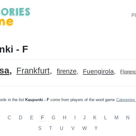
P
ki - F
sa
Frankfurt
firenze
Fuengirola
Floren
rds in the list
Kaupunki - F
come from players of the word game
Categorie
C
D
E
F
G
H
I
J
K
L
M
N
S
T
U
V
W
Y