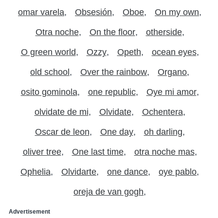
omar varela
Obsesión
Oboe
On my own
Otra noche
On the floor
otherside
O green world
Ozzy
Opeth
ocean eyes
old school
Over the rainbow
Organo
osito gominola
one republic
Oye mi amor
olvidate de mi
Olvidate
Ochentera
Oscar de leon
One day
oh darling
oliver tree
One last time
otra noche mas
Ophelia
Olvidarte
one dance
oye pablo
oreja de van gogh
Advertisement