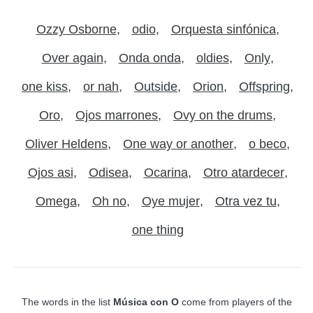
Ozzy Osborne
odio
Orquesta sinfónica
Over again
Onda onda
oldies
Only
one kiss
or nah
Outside
Orion
Offspring
Oro
Ojos marrones
Ovy on the drums
Oliver Heldens
One way or another
o beco
Ojos asi
Odisea
Ocarina
Otro atardecer
Omega
Oh no
Oye mujer
Otra vez tu
one thing
The words in the list
Música con O
come from players of the