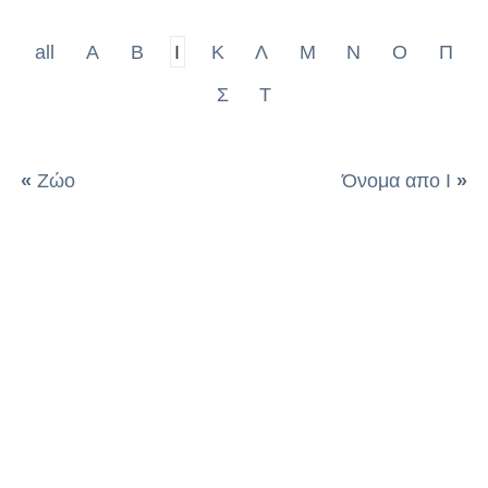
all
Α
Β
Ι
Κ
Λ
Μ
Ν
Ο
Π
Σ
Τ
«
Ζώο
Όνομα απο Ι
»