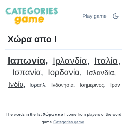
Play game
Χώρα απο Ι
Ιαπωνία
Ιρλανδία
Ιταλία
Ισπανία
Ιορδανία
Ισλανδία
Ινδία
Ισραήλ
Ινδονησία
Ισημερινός
Ιράν
The words in the list
Χώρα απο Ι
come from players of the word
game
Categories game
.